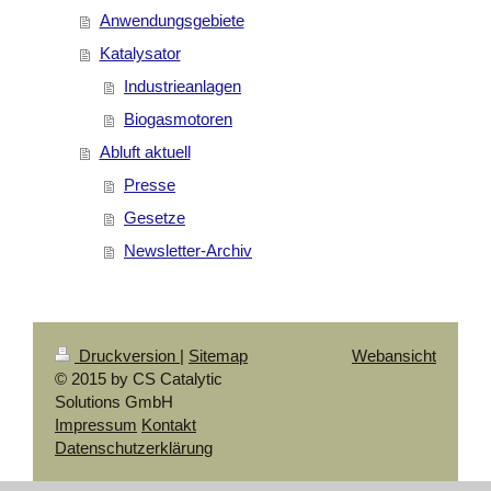
Anwendungsgebiete
Katalysator
Industrieanlagen
Biogasmotoren
Abluft aktuell
Presse
Gesetze
Newsletter-Archiv
Druckversion
|
Sitemap
Webansicht
© 2015 by CS Catalytic
Solutions GmbH
Impressum
Kontakt
Datenschutzerklärung